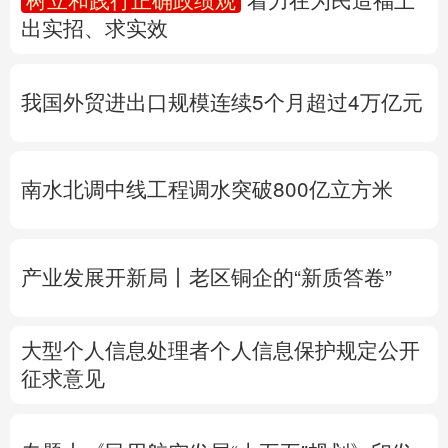
多语种频道
南水北调中线工程调水突破800亿立方米
English
Español
Français
عربى
Русский язык
日本語
한국어
产业发展开新局丨
老区铜企的“新质答卷”
Deutsch
Português
大型个人信息处理者个人信息保护规定公开
征求意见
专题丨
《民用航空发展“十五五”规划》印发
专题丨
台湾发布“白海豚”海上警报
浙江防台
风Ⅲ级响应
北京将迎短时强降水
河北暴雨