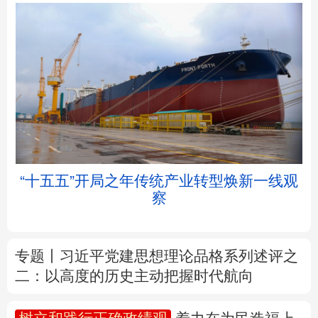
北京
天津
河北
山西
辽宁
吉林
上海
江苏
举
“十五五”开局之年传统产业转型焕新一线观
浙江
安徽
福建
江西
察
山东
河南
湖北
湖南
专题丨
习近平党建思想理论品格系列述评之
广东
广西
海南
重庆
二：以高度的历史主动把握时代航向
四川
贵州
云南
西藏
树立和践行正确政绩观
着力在为民造福上
陕西
甘肃
青海
宁夏
出实招、求实效
新疆
内蒙古
黑龙江
我国外贸进出口规模连续5个月超过4万亿元