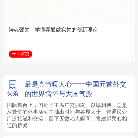
实党的创新理论
中国
法律
中央文件
金融
汽车
学习新语
学习新语
食品
人居
信息化
数字经济
学术中国
乡村振兴
银龄
溯源中国
最是真情暖人心——中国元首外交
的世界情怀与大国气派
头条
城市
旅游
能源
会展
国际舞台上，习近平主席广交朋友、以诚相待，总是
从繁忙的外事活动中抽出时间与各界人士、普通民众
彩票
娱乐
时尚
悦读
广泛接触和交流，留下无数动人瞬间，搭建起民心相
通的桥梁
公益
一带一路
亚太网
上市公司
文化产业
地方频道