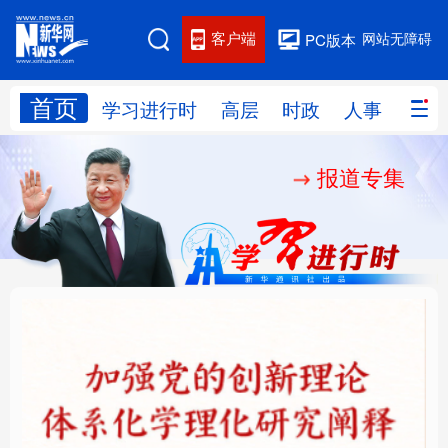
客户端
网站无障碍
PC版本
首页
网站地图
学习进行时
高层
时政
人事
国际
报道专集
学习进行时
高层
时政
人事
国际
财经
网评
港澳
台湾
思客智库
全球连线
教育
科技
科创
量子
体育
文化
书画
健康
军事
铸魂强党丨学懂弄通做
乐享全民健身 共筑健康
访谈
视频
图片
政务