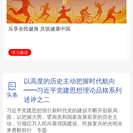
中国
全面振兴
法律
中央文件
金融
汽车
学习新语
习近平总书记关切事
食品
人居
信息化
数字经济
学术中国
乡村振兴
银龄
溯源中国
以高度的历史主动把握时代航向
——习近平党建思想理论品格系列
城市
旅游
能源
会展
头条
述评之二
彩票
娱乐
时尚
悦读
习近平党建思想指引新时代党的建设不断开创新局
面，以把握大势、擘画党和国家发展前景的历史主
动，引领亿万人民向着强国建设、民族复兴的光明未
公益
一带一路
亚太网
上市公司
来勇毅前行
专题
文化产业
地方频道