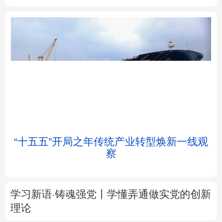
北京
天津
河北
山西
辽宁
吉林
上海
江苏
浙江
安徽
福建
江西
帧
“十五五”开局之年传统产业转型焕新一线观
察
山东
河南
湖北
湖南
广东
广西
海南
重庆
学习新语·铸魂强党丨学懂弄通做实党的创新
四川
贵州
云南
西藏
理论
陕西
甘肃
青海
宁夏
大道行天下丨最是真情暖人心——中国元首
外交的
世界
情怀与大国气派
新疆
内蒙古
黑龙江