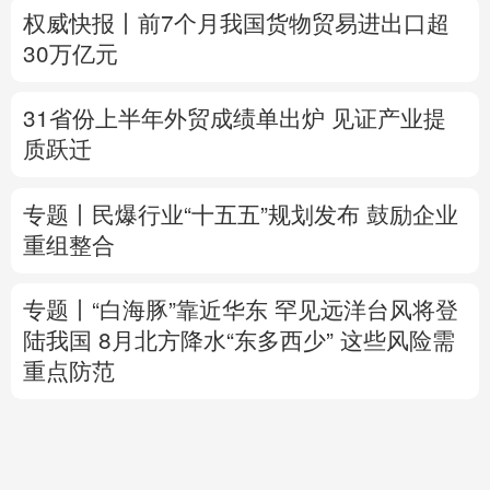
质跃迁
专题丨
民爆行业“十五五”规划发布 鼓励企业
重组整合
专题丨
“白海豚”靠近华东
罕见远洋台风将登
陆我国
8月北方降水“东多西少” 这些风险需
重点防范
美将对多晶硅衍生品加征关税 引入最低进口
价机制
专题丨
伊拟禁敌对方通行霍尔木兹海峡 重罚
违规者
伊媒：格什姆岛附近爆炸声系打
击“敌对目标”所致