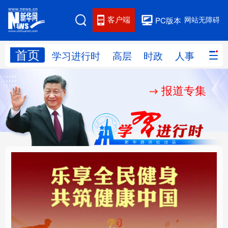
客户端
网站无障碍
PC版本
首页
网站地图
学习进行时
高层
时政
人事
国际
报道专集
学习进行时
高层
时政
人事
国际
财经
网评
港澳
台湾
思客智库
全球连线
教育
科技
科创
量子
体育
文化
书画
健康
军事
乐享全民健身 共筑健康
厚植营商沃土推动东北
访谈
视频
图片
政务