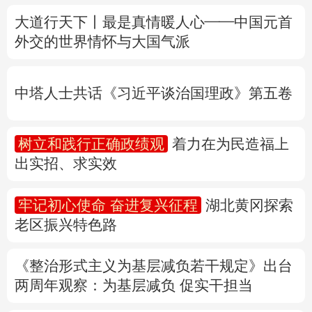
中塔人士共话《习近平谈治国理政》第五卷
多语种频道
树立和践行正确政绩观
着力在为民造福上
English
Español
Français
عربى
出实招、求实效
Русский язык
日本語
한국어
牢记初心使命 奋进复兴征程
湖北黄冈探索
Deutsch
Português
老区振兴特色路
《整治形式主义为基层减负若干规定》出台
两周年
观察
：为基层减负 促实干担当
权威快报丨前7个月我国货物贸易进出口超
30万亿元
31省份上半年外贸成绩单出炉 见证产业提