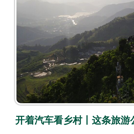
开着汽车看乡村丨这条旅游