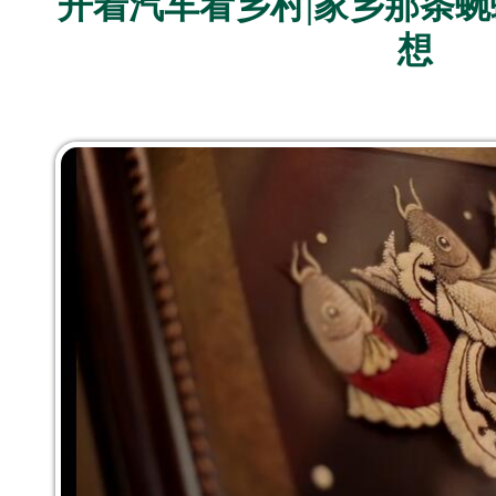
开着汽车看乡村|家乡那条
想