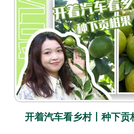
开着汽车看乡村丨种下贡