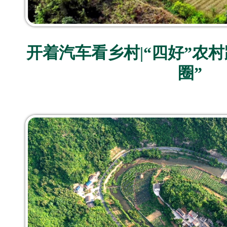
开着汽车看乡村|“四好”农村
圈”