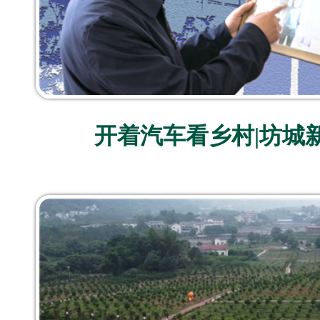
开着汽车看乡村|坊城新