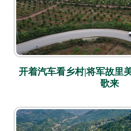
开着汽车看乡村|将军故里
歌来