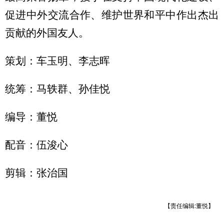
山东
河南
湖北
湖南
促进中外交流合作、维护世界和平中作出杰出
广东
广西
海南
重庆
贡献的外国友人。
四川
贵州
云南
西藏
策划：车玉明、李志晖
陕西
甘肃
青海
宁夏
新疆
内蒙古
黑龙江
统筹：马轶群、孙佳悦
编导：
董悦
多语种频道
配音：伍浚心
English
Español
Français
عربى
Русский язык
日本語
한국어
剪辑：
张治国
Deutsch
Português
【责任编辑:董悦】