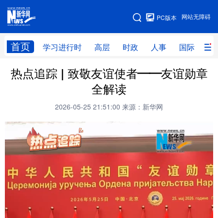
手机版
网站无障碍
PC版本
网站地图
首页
学习进行时
高层
时政
人事
国际
财
热点追踪 | 致敬友谊使者——友谊勋章
学习进行时
高层
时政
人事
全解读
国际
财经
网评
港澳
2026-05-25 21:51:00
来源：新华网
台湾
思客智库
全球连线
教育
科技
科创
量子
体育
文化
书画
健康
军事
访谈
视频
图片
政务
法律
中央文件
金融
汽车
食品
人居
信息化
数字经济