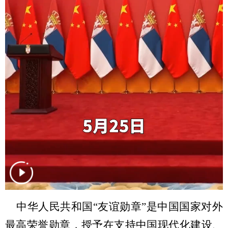
学术中国
乡村振兴
银龄
溯源中国
城市
旅游
能源
会展
彩票
娱乐
时尚
悦读
公益
一带一路
亚太网
上市公司
文化产业
地方频道
北京
天津
河北
山西
辽宁
吉林
上海
江苏
中华人民共和国“友谊勋章”是中国国家对外
浙江
安徽
福建
江西
最高荣誉勋章，授予在支持中国现代化建设、