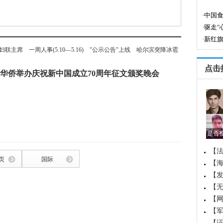
妇联主席
一周人事(5.10—5.16)
"公示公告"上线
哈尔滨突降冰雹
点击
华侨举办庆祝新中国成立70周年征文颁奖晚会
是否
【法
页
国际
【
国成
【
白
【
【
【军
界军
【