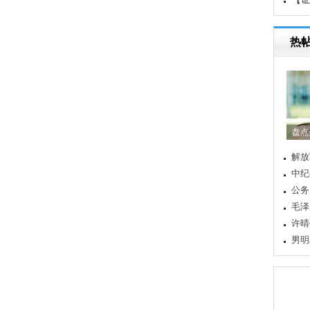
重
热
盘点
解放
中纪
公务
毛泽
许晴
男明