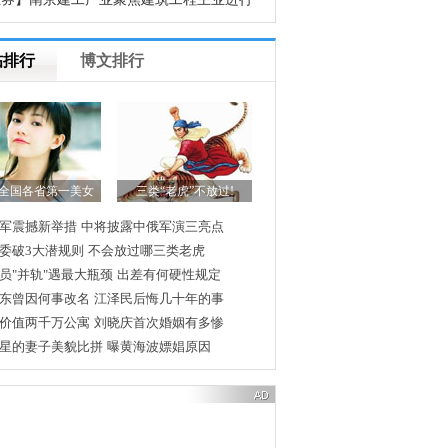
组
帖排行
博文排行
全国各省第一美女
三类“老虎”不放过!
军震撼新举措
中将披露中俄军演三亮点
委破3大潜规则
不会放过哪三类老虎
员"并轨"遇最大瓶颈
出差有何硬性规定
东曾因何事改名
江泽民后悔几十年的事
价值两千万公寓
刘晓庆首次婚姻有多惨
星的妻子美貌比拼
曝黄海波嫖娼原因