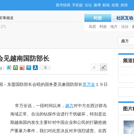
新华炫闻
手机版
论坛
微博
邮箱
炫视
舆情
军事频道
时政
社区互动
:27)
·
南非总统呼吁非盟建立应急部队
高层
|
时政
|
地方
|
法治
(00:
|
会见越南国防部长
频道
0
到：
国－东盟国防部长会晤的国务委员兼国防部长
常万全
１９日
常万全说，一段时间以来，
越方
对中方在西沙群岛
海域正常、合法的钻探作业进行干扰破坏，特别是近
期越南国内发生主要针对中国企业和公民的打砸抢烧
严重暴力事件，我们对此坚决反对并强烈谴责。在西