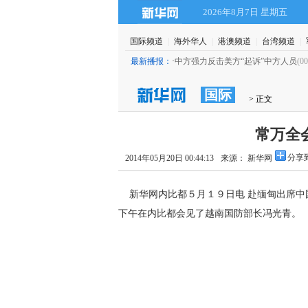
2026年8月7日 星期五
国际频道
|
海外华人
|
港澳频道
|
台湾频道
|
派船赴越南接回３５５３名中方人员
(00:39)
最新播报：
·
中方强力反击美方“起诉”中方人员
(00
国际
> 正文
常万全
分享
2014年05月20日 00:44:13
来源： 新华网
新华网内比都５月１９日电 赴缅甸出席中
下午在内比都会见了越南国防部长冯光青。