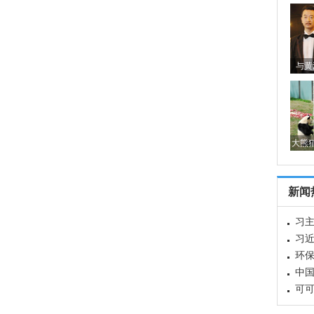
与黄
大熊
新闻
习
兴
习
革
环
情
中国
年
可