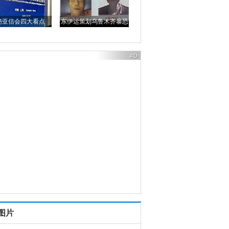
秘亚信会四大看点
东伊运策划乌鲁木齐暴恐
图片