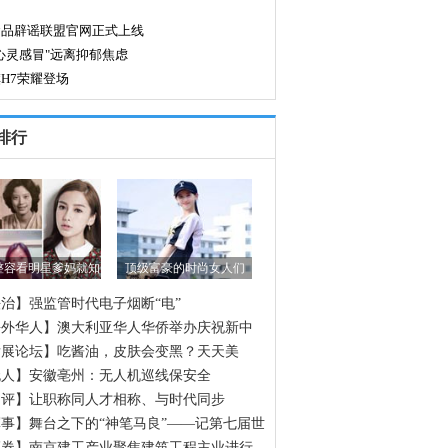
排行
整容看明星爹妈就知
顶级富豪的时尚女人们
治】强监管时代电子烟断“电”
海外华人】澳大利亚华人华侨举办庆祝新中
立70周年征文颁奖晚会
发展论坛】吃酱油，皮肤会变黑？天天美
，却不知道这些食物正在偷偷让你变黑
无人】安徽亳州：无人机巡线保安全
网评】让职称同人才相称、与时代同步
事】舞台之下的“神笔马良”——记第七届世
人运动会开幕式600余名场务保障官兵
证券】南京建工产业聚焦建筑工程主业进行