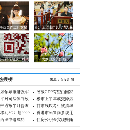
海波合作过的女星
贵州原交通厅长与情人受
审
猫与鲜花组成二维码
大别山景美如画
热搜榜
来源：
百度新闻
主席领导推进强军
省级GDP有望由国家
军纪实
近平对司法体制改
核算
楼市上半年成交降温
作出重要批示
保部通报半月督查
甘肃残疾考生被清华
况
移动5G计划2020
录取
香港市民冒雨参观辽
商用
可西里申遗成功
宁舰
住房公积金实现账随
人走