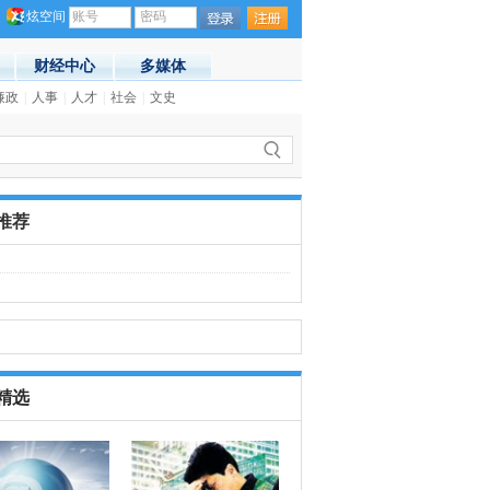
炫空间
账号
密码
财经中心
多媒体
18)
廉政
|
人事
|
人才
|
社会
|
文史
·
普京访华：中俄关系再显“顶层设计
推荐