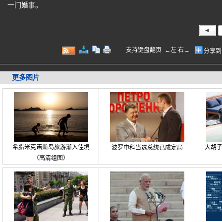
一门婚事。
支持键盘翻页 ←左 右→
分享到
更多图片
希腊米克诺斯岛旅游渐入佳境
大胡
波罗申科当选总统已成定局
（高清组图）