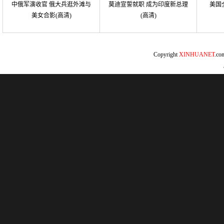
中俄军演收官 俄大兵逛外滩与
莫迪宣誓就职 成为印度新总理
美国
美女合影(高清)
(高清)
Copyright
XINHUANET
.c