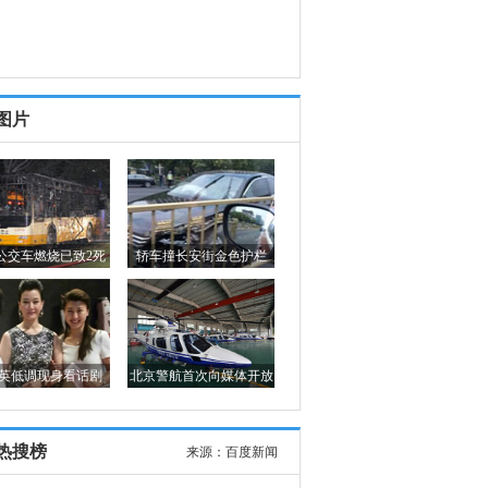
图片
公交车燃烧已致2死
轿车撞长安街金色护栏
英低调现身看话剧
北京警航首次向媒体开放
热搜榜
来源：
百度新闻