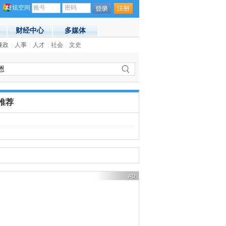
炫空间
账号
密码
财经中心
多媒体
）
廉政
(08:58)
|
人事
|
人才
|
社会
|
文史
·
博众投资：重点关注哪些国企改革
推荐