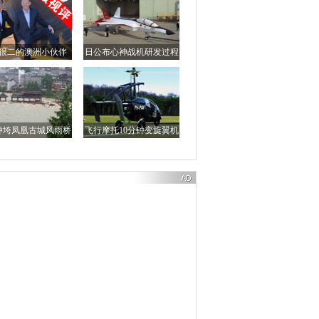
很二的澳洲小伙伴
日公布心神战机研发过程
冲垮凤凰古城风雨桥
飞行摩托10分钟变旋翼机