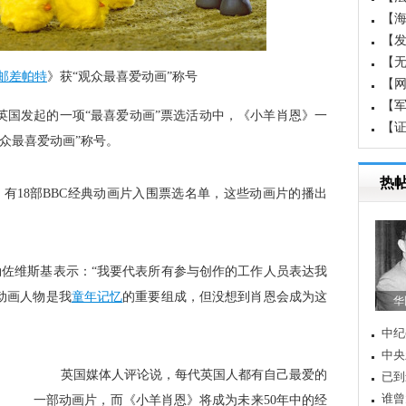
【
国成
【
白
【
邮差帕特
》获“观众最喜爱动画”称号
【
【军
在英国发起的一项“最喜爱动画”票选活动中，《小羊肖恩》一
界军
【
众最喜爱动画”称号。
重
热
票，有18部BBC经典动画片入围票选名单，这些动画片的播出
勒佐维斯基表示：“我要代表所有参与创作的工作人员表达我
动画人物是我
童年记忆
的重要组成，但没想到肖恩会成为这
华
中纪
中央
 英国媒体人评论说，每代英国人都有自己最爱的
已到
谁曾
一部动画片，而《小羊肖恩》将成为未来50年中的经