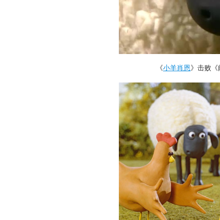
《
小羊肖恩
》击败《