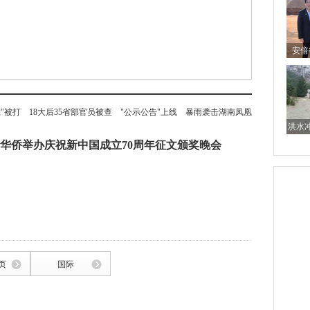
安倍
虎"被打
18大后35省部官员被查
"公示公告"上线
暴雨袭击湖南凤凰
洪水
华侨举办庆祝新中国成立70周年征文颁奖晚会
紧急转移12万人
页
国际