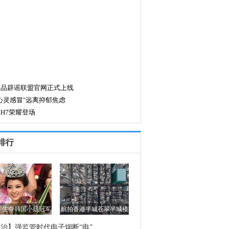
排行
岁学生夺韩国小姐冠军
航拍香港半城苍翠半城楼
治】强监管时代电子烟断“电”