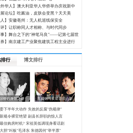
海外华人】澳大利亚华人华侨举办庆祝新中
立70周年征文颁奖晚会
发展论坛】吃酱油，皮肤会变黑？天天美
，却不知道这些食物正在偷偷让你变黑
无人】安徽亳州：无人机巡线保安全
网评】让职称同人才相称、与时代同步
事】舞台之下的“神笔马良”——记第七届世
人运动会开幕式600余名场务保障官兵
证券】南京建工产业聚焦建筑工程主业进行
组
帖排行
博文排行
国锋的身世之谜
芮成钢与女星昔日合影
委下半年大动作
失效的反腐"伪规律"
新规令裸官绝望
副县长辞职的惊人言
最佳购房时机?
宋祖英低调现身看话剧
大胆"叫板"毛泽东
朱德因何"举半票"