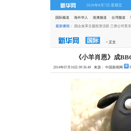
2026年8月7日 星期五
国际频道
|
海外华人
|
港澳频道
|
台湾频道
|
平曾推动川大智胜上市
(09:08)
最新播报：
·
国企改革主题投资活跃 三类公司受
国际
 > 正文
《小羊肖恩》成BB
2014年07月16日 09:36:49
来源： 中国新闻网