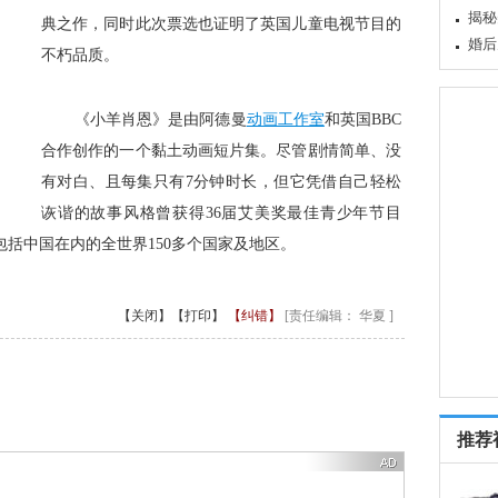
揭秘
典之作，同时此次票选也证明了英国儿童电视节目的
婚后
不朽品质。
 《小羊肖恩》是由阿德曼
动画工作室
和英国BBC
合作创作的一个黏土动画短片集。尽管剧情简单、没
有对白、且每集只有7分钟时长，但它凭借自己轻松
诙谐的故事风格曾获得36届艾美奖最佳青少年节目
括中国在内的全世界150多个国家及地区。
【关闭】
【打印】
【纠错】
[责任编辑： 华夏 ]
推荐