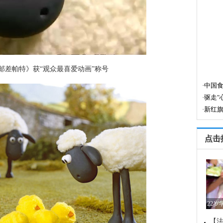
邮差帕特》获“观众最喜爱动画”称号
点击
22
【法