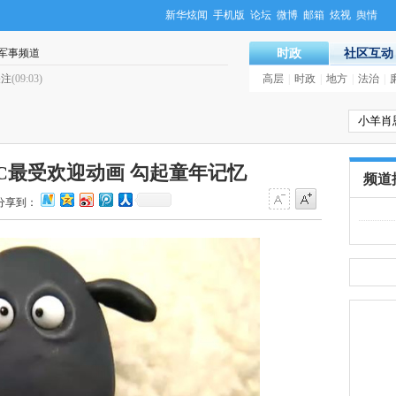
新华炫闻
手机版
论坛
微博
邮箱
炫视
舆情
军事频道
时政
社区互动
关注
(09:03)
·
胡亚枫任黑龙江省副省长（图/简历
高层
|
时政
|
地方
|
法治
|
C最受欢迎动画 勾起童年记忆
频道
分享到：