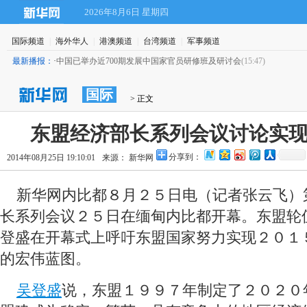
2026年8月6日 星期四
国际频道
|
海外华人
|
港澳频道
|
台湾频道
|
军事频道
最新播报：
·
中国已举办近700期发展中国家官员研修班及研讨会
(15:47)
国际
 > 正文
东盟经济部长系列会议讨论实
分享到：
2014年08月25日 19:10:01
来源： 新华网
 新华网内比都８月２５日电（记者张云飞）
长系列会议２５日在缅甸内比都开幕。东盟轮
登盛在开幕式上呼吁东盟国家努力实现２０１
的宏伟蓝图。
吴登盛
说，东盟１９９７年制定了２０２０