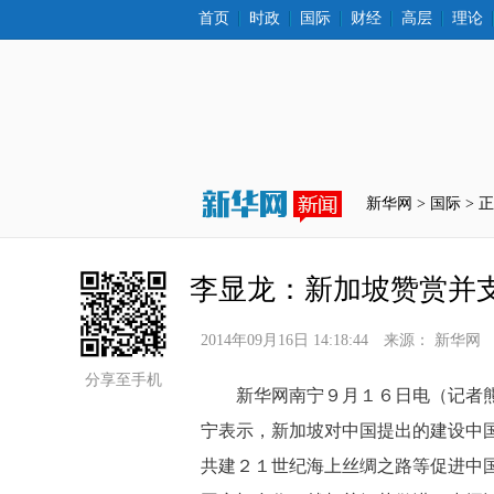
首页
时政
国际
财经
高层
理论
新华网 >
国际
 > 
李显龙：新加坡赞赏并支
2014年09月16日 14:18:44
来源：
新华网
分享至手机
 新华网南宁９月１６日电（记者熊
宁表示，新加坡对中国提出的建设中
共建２１世纪海上丝绸之路等促进中