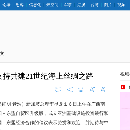
论坛
思客
信息化
炫空间
军事
港澳
台湾
图片
视频
正文
持共建21世纪海上丝绸之路
评论
0
打印
字大
字小
红明 管浩）新加坡总理李显龙１６日上午在广西南
国－东盟自贸区升级版，成立亚洲基础设施投资银行和
国－东盟经济合作的倡议表示赞赏和欢迎，并期待与中