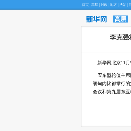
首页
|
高层
|
时政
|
地方
|
法治
|
高层
李克强
 新华网北京11
 应东盟轮值主席
缅甸内比都举行的
会议和第九届东亚