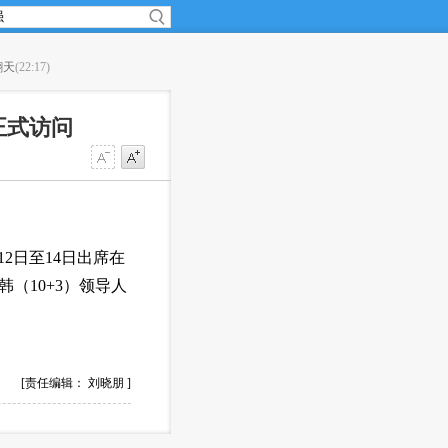
翻天
(22:17)
·
土美将联合训练装备叙利亚反对派武装
(22:16)
正式访问
2日至14日出席在
（10+3）领导人
[责任编辑： 刘晓朋 ]