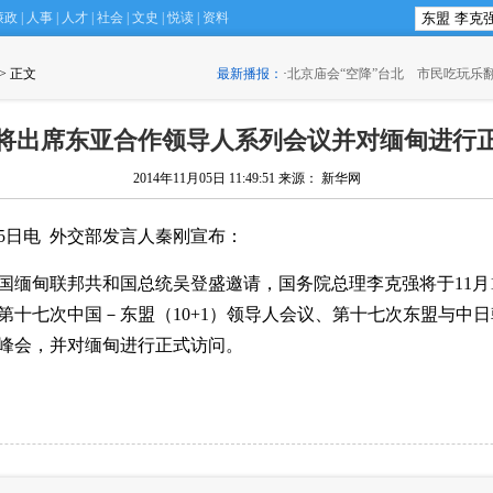
廉政
|
人事
|
人才
|
社会
|
文史
|
悦读
|
资料
 > 正文
最新播报：
·
北京庙会“空降”台北 市民吃玩乐
将出席东亚合作领导人系列会议并对缅甸进行
2014年11月05日 11:49:51
来源： 新华网
月5日电 外交部发言人秦刚宣布：
国缅甸联邦共和国总统吴登盛邀请，国务院总理李克强将于11月1
第十七次中国－东盟（10+1）领导人会议、第十七次东盟与中日韩
峰会，并对缅甸进行正式访问。