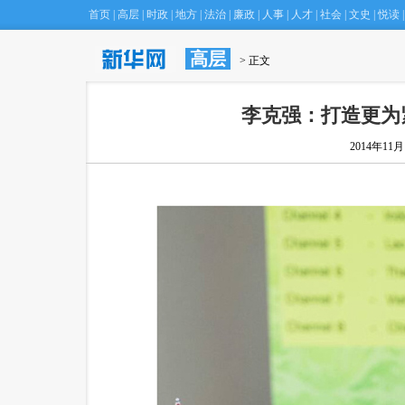
首页
|
高层
|
时政
|
地方
|
法治
|
廉政
|
人事
|
人才
|
社会
|
文史
|
悦读
|
高层
·
北京庙会“空降”台北 市民吃玩乐翻天
 > 正文
(22:17)
李克强：打造更为
2014年11月1