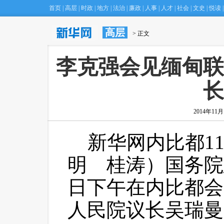
首页
|
高层
|
时政
|
地方
|
法治
|
廉政
|
人事
|
人才
|
社会
|
文史
|
悦读
|
高层
 > 正文
·
北京庙
 李克强会见缅甸
长
2014年11月1
 新华网内比都1
明 桂涛）国务院
日下午在内比都会
人民院议长吴瑞曼