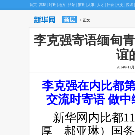
首页
|
高层
|
时政
|
地方
|
法治
|
廉政
|
人事
|
人才
|
社会
|
文史
|
悦读
|
高层
·
北京庙会“空降”台北 市民吃玩乐翻天
 > 正文
(22:17)
 李克强寄语缅甸
谊
2014年11月1
李克强在内比都
交流时寄语 做中
 新华网内比都1
厚 郝亚琳）国务