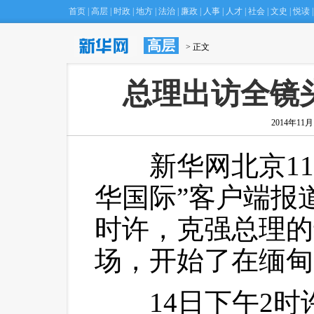
首页
|
高层
|
时政
|
地方
|
法治
|
廉政
|
人事
|
人才
|
社会
|
文史
|
悦读
|
高层
·
北京庙会“空降”台北 市民吃玩乐翻天
 > 正文
(22:17)
总理出访全镜
2014年11月1
 新华网北京11
华国际
”客户端报
时许，克强总理的
场，开始了在缅甸
 14日下午2时