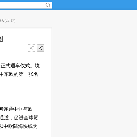
翻天
(22:17)
·
土美将联合训练装备叙利亚反对派武装
(22:16)
图
桥正式通车仪式。境
中东欧的第一张名
如何连通中亚与欧
通道，促进全球贸
但以中欧陆海快线为