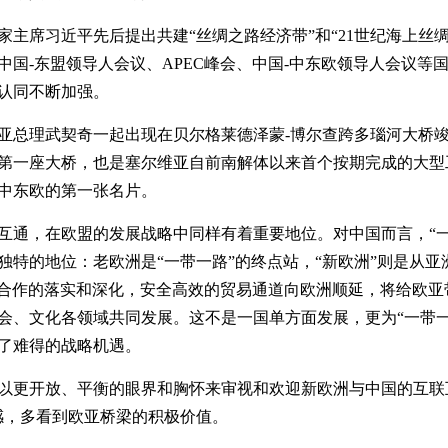
家主席习近平先后提出共建“丝绸之路经济带”和“21世纪海上丝
中国-东盟领导人会议、APEC峰会、中国-中东欧领导人会议等
认同不断加强。
亚总理武契奇一起出现在贝尔格莱德泽蒙-博尔查跨多瑙河大桥
第一座大桥，也是塞尔维亚自前南解体以来首个按期完成的大型
中东欧的第一张名片。
互通，在欧盟的发展战略中同样有着重要地位。对中国而言，“一
独特的地位：老欧洲是“一带一路”的终点站，“新欧洲”则是从亚
+1”合作的落实和深化，安全高效的贸易通道向欧洲顺延，将给欧
会、文化各领域共同发展。这不是一国单方面发展，更为“一带一
了难得的战略机遇。
以更开放、平衡的眼界和胸怀来审视和欢迎新欧洲与中国的互联
感，多看到欧亚桥梁的积极价值。