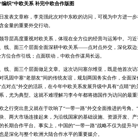
“编织”中欧关系 补完中欧合作版图
8日发表文章称，李克强此次对中东欧的访问，可视为中方进一步
含金量的重要外交行动。
领导层高度重视对欧关系，体现在全方位的经营与运筹中。习近
、线、面三个层面全面深耕中欧关系——点对点外交，深化双边
全方位合作引线；点面联动，中欧合作谋局长远。
、线、面三个层面做足文章。这次访问塞尔维亚，既是他首次访
，对巩固中塞“老朋友”间的传统友谊，规划两国务实合作，全面
“点对点”外交的活跃，在今年中欧关系发展升级中具有“点睛”的
系，尤为典型。这就不难理解习李今年都将德国作为访问的最重
欧之行突出意义就在于吹响了“一带一路”外交全面推进的号角。“
块、两大市场连接起来，为沿线国家的基础设施、资源开发、产
的长期合作平台。事实上，中国的“一带一路”战略不仅为提升与
也是深化与整个欧洲大陆合作水平的重要媒介。