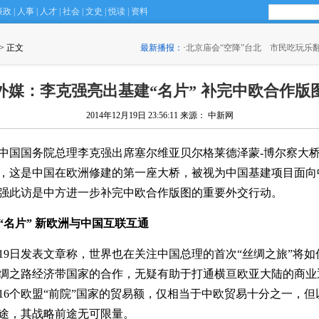
廉政
|
人事
|
人才
|
社会
|
文史
|
悦读
|
资料
 > 正文
最新播报：
·
北京庙会“空降”台北 市民吃玩乐
外媒：李克强亮出基建“名片” 补完中欧合作版
2014年12月19日 23:56:11
来源： 中新网
，中国国务院总理李克强出席塞尔维亚贝尔格莱德泽蒙-博尔察大
，这是中国在欧洲修建的第一座大桥，被视为中国基建项目面向
强此访是中方进一步补完中欧合作版图的重要外交行动。
“名片” 新欧洲与中国互联互通
19日发表文章称，世界也在关注中国总理的首次“丝绸之旅”将
绸之路经济带国家的合作，无疑有助于打通横亘欧亚大陆的商业
16个欧盟“前院”国家的贸易额，仅相当于中欧贸易十分之一，
途，其战略前途无可限量。