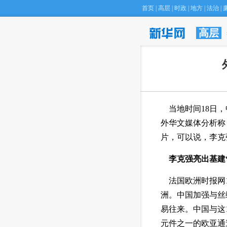
首页
|
高层
|
时政
|
地方
|
法治
|
高层
 当地时间18日
外华文媒体分析称
片，可以说，李克
 李克强亮出基建
 法国欧洲时报网
洲。中国加强与丝
易往来。中国与这
元件之一的欧亚通