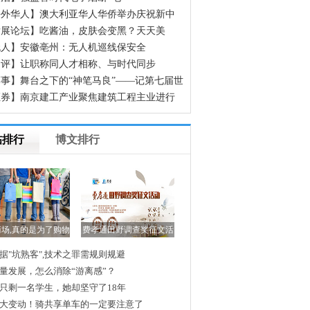
海外华人】澳大利亚华人华侨举办庆祝新中
立70周年征文颁奖晚会
发展论坛】吃酱油，皮肤会变黑？天天美
，却不知道这些食物正在偷偷让你变黑
无人】安徽亳州：无人机巡线保安全
网评】让职称同人才相称、与时代同步
事】舞台之下的“神笔马良”——记第七届世
人运动会开幕式600余名场务保障官兵
证券】南京建工产业聚焦建筑工程主业进行
组
帖排行
博文排行
场,真的是为了购物
费孝通田野调查奖征文活
吗?
动
据"坑熟客",技术之罪需规则规避
量发展，怎么消除“游离感”？
只剩一名学生，她却坚守了18年
大变动！骑共享单车的一定要注意了