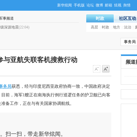
新华炫闻
手机版
论坛
微博
邮箱
炫视
舆情
军事频道
时政
社区互动
９级深源地震
(22:04)
·
塞拉利昂发生埃博拉血样“乌龙”事件
高层
|
时政
|
地方
|
法治
|
参与亚航失联客机搜救行动
频道
事务局
获悉，经与印度尼西亚政府协商一致，中国政府决定
。目前，海军1艘正在南海执行例行巡逻任务的护卫舰已向客
关准备工作，正在与有关国家协调航线。
。扫一扫，带走新华炫闻。