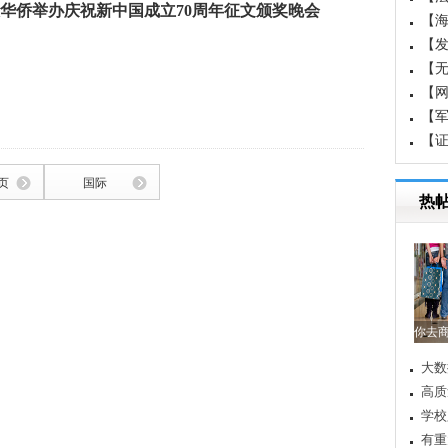
华侨举办庆祝新中国成立70周年征文颁奖晚会
【
国成
【
白
【
【
【军
界军
【
重
页
国际
热
你去商
大数
高质
学校
有重