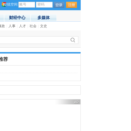
炫空间
账号
密码
财经中心
多媒体
廉政
(21:55)
|
人事
|
人才
|
社会
|
文史
·
俄罗斯成功发射一颗军用卫星
(21:55
推荐