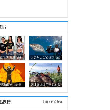
图片
摸肚脐“炫腹”走红
游客与大白鲨近距接触
距离拍摄火山岩浆
柬埔寨训练巨鼠探地雷
热搜榜
来源：
百度新闻