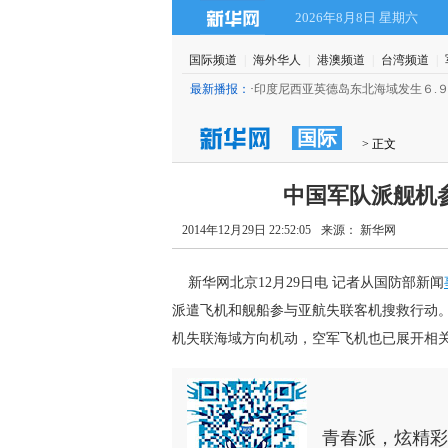
2026年8月8日 星期六
国际频道
|
海外华人
|
港澳频道
|
台湾频道
|
最新播报：
·
印度尼西亚英德岛东北海域发生６.
国际
 > 正文
中国军队派舰机
2014年12月29日 22:52:05
来源： 新华网
 新华网北京12月29日电 记者从国防部新闻
派遣飞机和舰船参与亚航失联客机搜救行动
机失联海域方向机动，空军飞机也已展开相
青春派，炫精彩