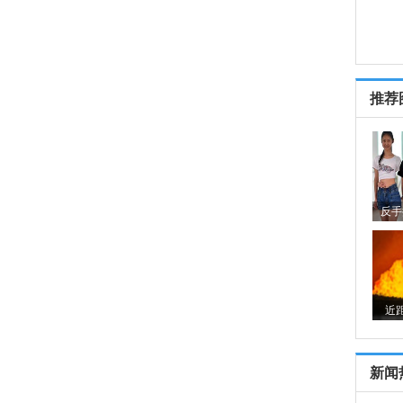
推荐
反手
近
新闻