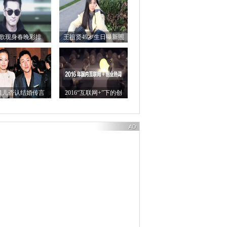
歌现身春晚彩排
王祖贤49岁生日曝新照
祖儿否认结婚传言
2016“互联网+”下的创
业“热词”