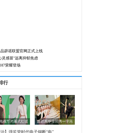
排行
电视节闭幕式红毯
舞蹈系毕业照秀一字马
治】强监管时代电子烟断“电”