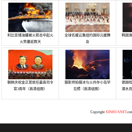
利比亚储油罐被火箭击中起火
全球名媛云集纽约国际元媛舞
韩国
火势蔓延数天
会
朝鲜庆祝金正恩就任最高司令
摄影师拍摄冰与火共存小岛罕
德国
官3周年（高清组图）
见照（高清组图）
潜水
Copyright
XINHUANET
.c