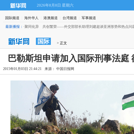
2026年8月8日 星期六
国际频道
|
海外华人
|
港澳频道
|
台湾频道
|
军事频道
最新播报：
·
聚同化异 共创繁荣——外交部部长助理刘建超谈亚洲形势和热点问
国际
 > 正文
巴勒斯坦申请加入国际刑事法庭 
2015年01月03日 21:44:21
来源： 中国日报网