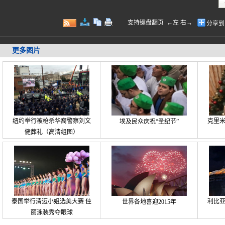
支持键盘翻页 ←左 右→
分享到
更多图片
纽约举行被枪杀华裔警察刘文
克里
埃及民众庆祝“圣纪节”
健葬礼（高清组图）
泰国举行清迈小姐选美大赛 佳
利比
世界各地喜迎2015年
丽泳装秀夺眼球