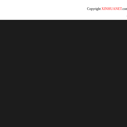
Copyright
XINHUANET
.c