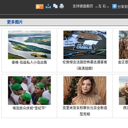
支持键盘翻页 ←左 右→
分享到
更多图片
伦敦悼念法国恐怖袭击遇害者
金正
泰格·伍兹私人小岛出售
（高清组图）
克里米亚女检察长元旦全新造
西
埃及民众庆祝“圣纪节”
型亮相