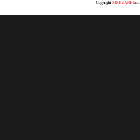
Copyright
XINHUANET
.c