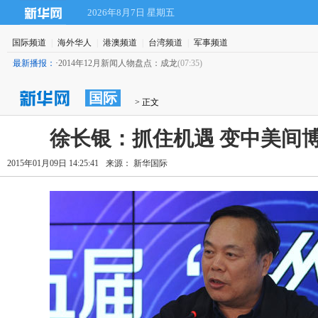
2026年8月7日 星期五
国际频道
|
海外华人
|
港澳频道
|
台湾频道
|
军事频道
最新播报：
·
2014年12月新闻人物盘点：成龙
(07:35)
国际
 > 正文
徐长银：抓住机遇 变中美间
2015年01月09日 14:25:41
来源： 新华国际