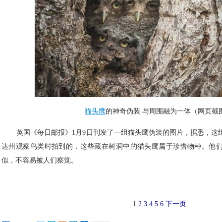
猫头鹰
的神奇伪装 与周围融为一体（网页截
英国《每日邮报》1月9日刊发了一组猫头鹰伪装的图片，据悉，这
达州观察鸟类时拍到的，这些藏在树洞中的猫头鹰属于珍惜物种。他
似，不容易被人们察觉。
1
2
3
4
5
6
下一页