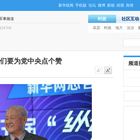
新华炫闻
手机版
论坛
微博
邮箱
炫视
舆情
军事频道
时政
社区互动
控
(14:14)
·
布什对决罗姆尼？美国总统选战似已
高层
|
时政
|
地方
|
法治
|
们要为党中央点个赞
频道