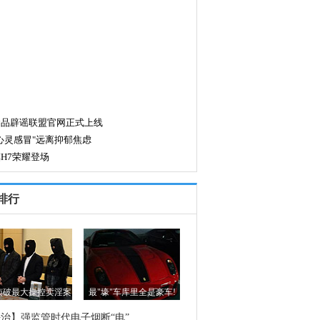
排行
侦破最大操控卖淫案
最"壕"车库里全是豪车!
治】强监管时代电子烟断“电”