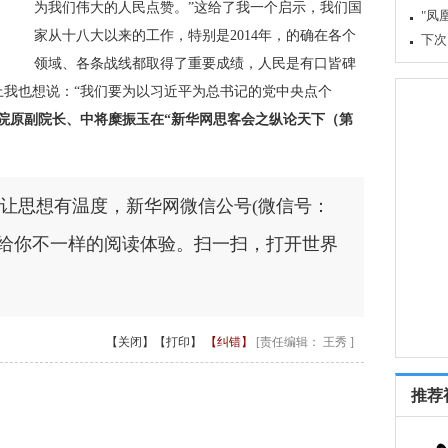
为我们伟大的人民点赞。”这给了我一个启示，我们国
"凤
家从十八大以来的工作，特别是2014年，的确在各个
下次
领域、各条战线都取得了重要成绩，人民是有口皆碑
上我也想说：“我们要为以习近平为总书记的党中央点个
院原副院长、中将糜振玉在“新华网思客会之纵论天下（第
让思想有温度，新华网微信公号(微信号：
ua）带给你不一样的阅读体验。扫一扫，打开世界
【关闭】
【打印】
【纠错】
[责任编辑： 王秀 ]
推荐