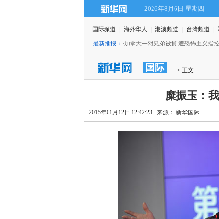
2026年8月6日 星期四
国际频道
|
海外华人
|
港澳频道
|
台湾频道
|
命辞职”
(20:00)
最新播报：
·
加拿大一对兄弟被捕 遭恐怖主义指
国际
 > 正文
糜振玉：我
2015年01月12日 12:42:23
来源： 新华国际