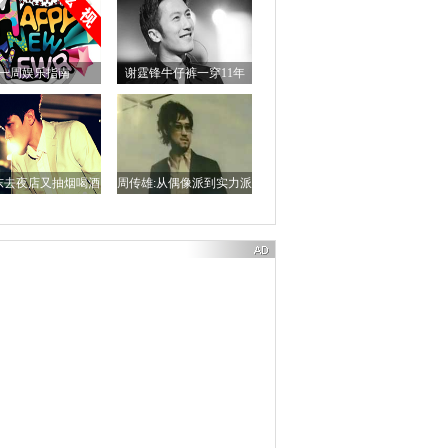
一周娱乐指南
谢霆锋牛仔裤一穿11年
东去夜店又抽烟喝酒
周传雄:从偶像派到实力派
的音乐路