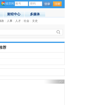
炫空间
账号
密码
财经中心
多媒体
提前打响
廉政
|
人事
(14:13)
|
人才
|
社会
|
文史
·
无故旷工24年 印度一公务员终被开
推荐