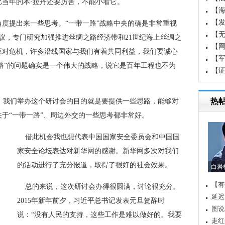
当年的本·拉丹还要厉害，不能小看它。
【
国成
【
角度提出来一些思考。“一带一路”战略中央的确是非常重视
白
【
会议，专门研究加强推进丝绸之路经济带和21世纪海上丝绸之
【
应对危机，许多沿线国家与我们有着共同利益，我们要诚心
【军
一路”的问题确实是一个伟大的战略，说它是百年工程也不为
界军
【
重
热
，我们举办这个研讨会的目的就是要提供一些思路，能够对
于“一带一路”、周边外交的一些思考都非常好。
 借此机会我也想代表中国国家安全委员会和中国国
家安全论坛表达对新华网的感谢。新华网多次对我们
的活动进行了充分报道，取得了很好的社会效果。
白岩
【有
 总的来说，这次研讨会办得很圆满，讨论很充分。
延迟
2015年新年前夕，习近平总书记发表元旦贺辞时
图说
说：“没有人民的支持，这些工作是难以做好的。我要
走红