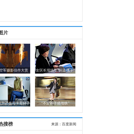
图片
空军摄影佳作大赏
女区长现场吃"污染橘子"
竟为还信用卡卖卵子
“不穿裤子搭地铁”
热搜榜
来源：
百度新闻