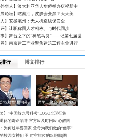
海外华人】澳大利亚华人华侨举办庆祝新中
立70周年征文颁奖晚会
发展论坛】吃酱油，皮肤会变黑？天天美
，却不知道这些食物正在偷偷让你变黑
无人】安徽亳州：无人机巡线保安全
网评】让职称同人才相称、与时代同步
事】舞台之下的“神笔马良”——记第七届世
人运动会开幕式600余名场务保障官兵
证券】南京建工产业聚焦建筑工程主业进行
组
帖排行
博文排行
松"吃螃蟹"捅内幕?
同学,下聚会你还能来吗
奖】“中国蛟龙号科考”LOGO全球征集
退休的寿命陷阱
官方应及时回应
心酸图
：为何过年要回家
父母为我们做的“傻事”
的校园女神们|图
时空错位的双胞胎|图