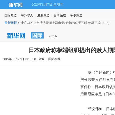
2026年8月7日 星期五
国际频道
|
海外华人
|
港澳频道
|
台湾频道
|
军事频道
最新播报：
·
中广核2014年清洁能源上网电量超过980亿千瓦时 年增三成
(18:16)
国际
 > 正文
日本政府称极端组织提出的赎人期限
2015年01月22日 16:31:00
来源： 国际在线
据《产经新闻》
房长官菅义伟21日在
事件称，日本政府认
后期限应该是（日本时
菅义伟称，日本