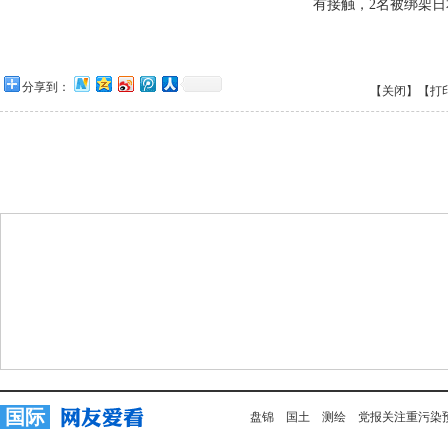
有接触，2名被绑架
分享到：
【关闭】
【打
国际
盘锦
国土
测绘
党报关注重污染