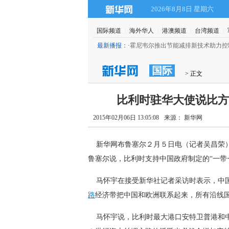
2026年8月8日 星期六
国际频道
|
海外华人
|
港澳频道
|
台湾频道
|
纺织大学原副校长曾庆福被逮捕
(20:51)
最新播报：
·
霍尼韦尔推出节能减排新技术助力控
国际
 > 正文
比利时驻华大使说比方
2015年02月06日 13:05:08
来源： 新华网
 新华网布鲁塞尔２月５日电（记者吴昌荣
鲁塞尔说，比利时支持中国政府制定的“一带
 马怀宇在接受新华社记者采访时表示，中国
路
经济带把中国和欧洲联系起来，所有沿线
 马怀宇说，比利时最大港口安特卫普港和