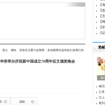
【
国成
【
白
【
【
【军
界军
【
重
热
国土
测绘
党报关注重污染预警：各地预警应急和执行效果打折
华侨举办庆祝新中国成立70周年征文颁奖晚会
邀
喊话
公务
北上
页
国际
看到