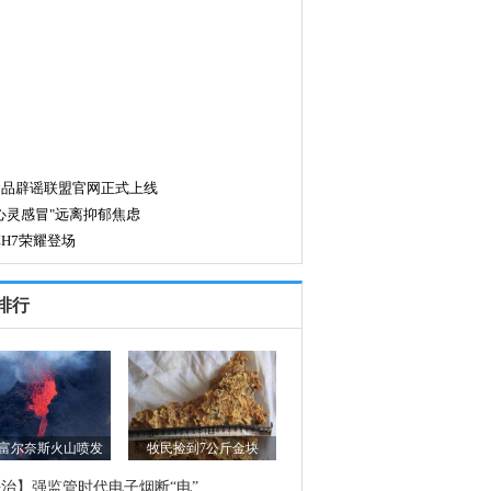
排行
富尔奈斯火山喷发
牧民捡到7公斤金块
治】强监管时代电子烟断“电”