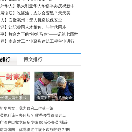
海外华人】澳大利亚华人华侨举办庆祝新中
立70周年征文颁奖晚会
发展论坛】吃酱油，皮肤会变黑？天天美
，却不知道这些食物正在偷偷让你变黑
无人】安徽亳州：无人机巡线保安全
网评】让职称同人才相称、与时代同步
事】舞台之下的“神笔马良”——记第七届世
人运动会开幕式600余名场务保障官兵
证券】南京建工产业聚焦建筑工程主业进行
组
帖排行
博文排行
您给亲人写封家书
看完哭了！爷爷养老金
新华网友：我为政府工作献一策
员福利该何去何从？
哪些领导得躲远点
广深户口究竟值多少钱
90后公务员"裸辞"
这两张图，你觉得过年该不该放鞭炮？/图