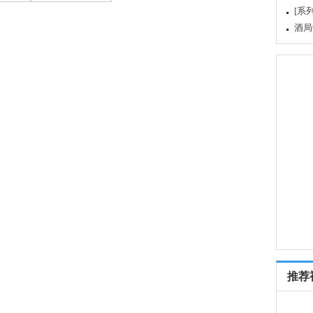
[系
酒局
推荐