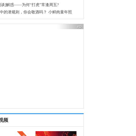
列谈]解惑——为何“打虎”常逢周五?
中的潜规则，你会敬酒吗？
小鲜肉童年照
视频