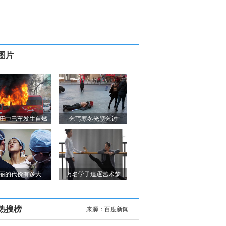
图片
庄中巴车发生自燃
乞丐寒冬光膀乞讨
丽的代价有多大
万名学子追逐艺术梦
热搜榜
来源：
百度新闻