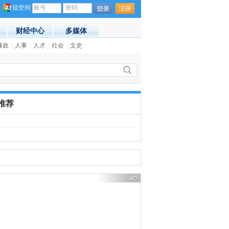
炫空间
账号
密码
财经中心
多媒体
员工怎么说
廉政
|
人事
(20:37)
|
人才
|
社会
|
文史
·
泰国总理巴育会见孟建柱
(20:30)
推荐