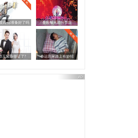
模式 你准备好了吗
春晚曝光部分节目
郡王紫薇领证了?
春运回家路上有妙招