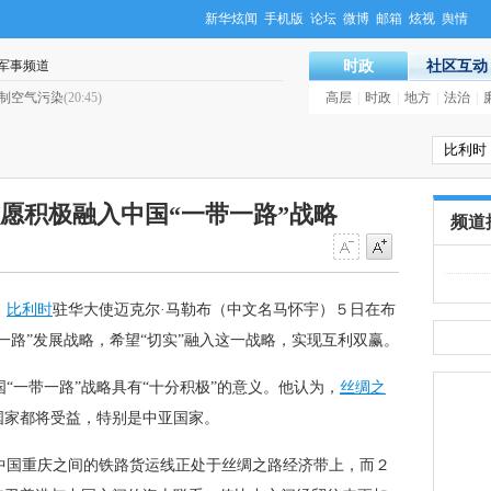
新华炫闻
手机版
论坛
微博
邮箱
炫视
舆情
军事频道
时政
社区互动
制空气污染
(20:45)
·
富士康再陷“加班门”：听听富士康
高层
|
时政
|
地方
|
法治
|
愿积极融入中国“一带一路”战略
频道
）
比利时
驻华大使迈克尔·马勒布（中文名马怀宇）５日在布
一路”发展战略，希望“切实”融入这一战略，实现互利双赢。
“一带一路”战略具有“十分积极”的意义。他认为，
丝绸之
国家都将受益，特别是中亚国家。
中国重庆之间的铁路货运线正处于丝绸之路经济带上，而２