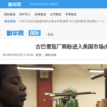
2026年8月8日 星期六
国际频道
|
海外华人
|
港澳频道
|
台湾频道
|
军事频道
最新播报：
·
约旦王后拉尼娅参加民众集会声援遇害飞行员家属(高清组图)
(11:30)
国际
 > 正文
古巴雪茄厂商盼进入美国市场(
2015年02月07日 11:54:30
来源： 国际在线