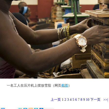
 一名工人在压片机上摆放雪茄（网页
截图
）
上一页
1
2
3
4
5
6
7
8
9
10
下一页
 >>|