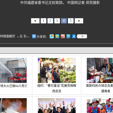
中共福建省委书记尤权致辞。 中国网记者 郑亮摄影
1
2
3
4
5
盘翻页 ←左 右→
0
分享到：
纽约：“春日童话”花展亮相梅
莫斯科民众悼念克
场大火已致64人死亡
西百货
遇难者