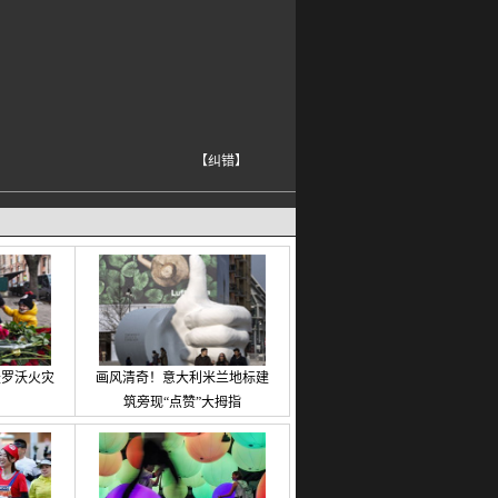
【纠错】
麦罗沃火灾
画风清奇！意大利米兰地标建
筑旁现“点赞”大拇指