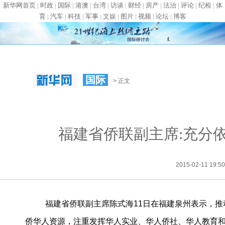
新华网首页
|
时政
|
国际
|
港澳
|
台湾
|
访谈
|
财经
|
房产
|
法治
|
评论
|
纪检
|
体
育
|
汽车
|
科技
|
军事
|
文娱
|
图片
|
视频
|
论坛
|
博客
国际
> 正文
福建省侨联副主席:充分
2015-02-11 1
福建省侨联副主席陈式海11日在福建泉州表示，推
侨华人资源，注重发挥华人实业、华人侨社、华人教育和