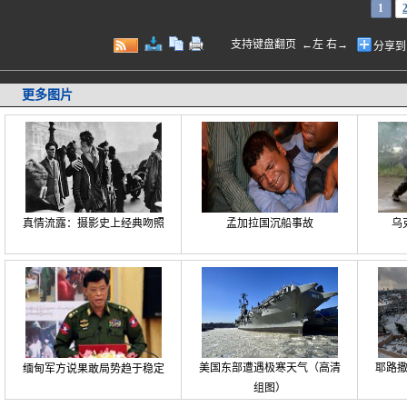
1
支持键盘翻页 ←左 右→
分享到
更多图片
真情流露：摄影史上经典吻照
孟加拉国沉船事故
乌
美国东部遭遇极寒天气（高清
耶路
缅甸军方说果敢局势趋于稳定
组图）