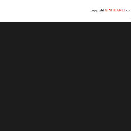
Copyright
XINHUANET
.c