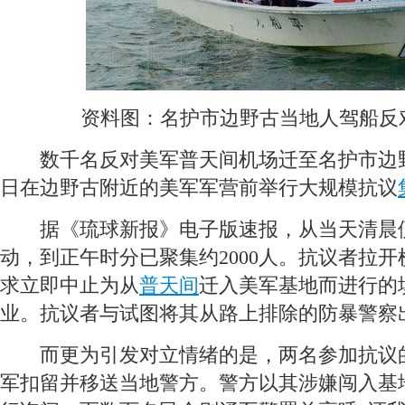
 资料图：名护市边野古当地人驾船反
 数千名反对美军普天间机场迁至名护市边野
日在边野古附近的美军军营前举行大规模抗议
 据《琉球新报》电子版速报，从当天清晨
动，到正午时分已聚集约2000人。抗议者拉
求立即中止为从
普天间
迁入美军基地而进行的
业。抗议者与试图将其从路上排除的防暴警察
 而更为引发对立情绪的是，两名参加抗议
军扣留并移送当地警方。警方以其涉嫌闯入基