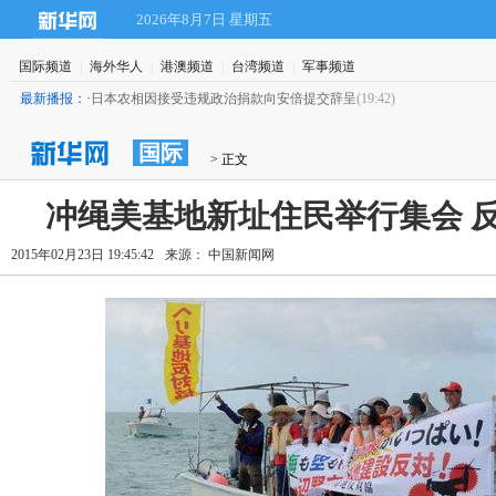
2026年8月7日 星期五
国际频道
|
海外华人
|
港澳频道
|
台湾频道
|
军事频道
最新播报：
·
日本农相因接受违规政治捐款向安倍提交辞呈
(19:42)
国际
 > 正文
冲绳美基地新址住民举行集会 
2015年02月23日 19:45:42
来源： 中国新闻网