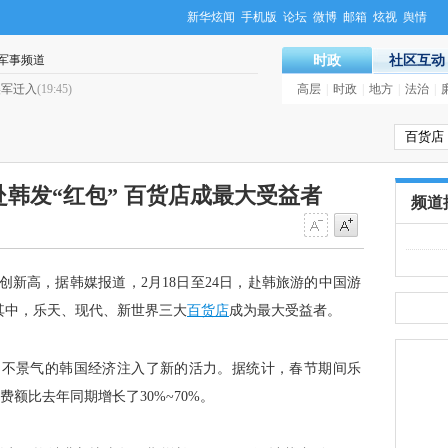
新华炫闻
手机版
论坛
微博
邮箱
炫视
舆情
军事频道
时政
社区互动
美军迁入
(19:45)
·
美国赌场华裔员工日增 附近学校添
高层
|
时政
|
地方
|
法治
|
韩发“红包” 百货店成最大受益者
频道
新高，据韩媒报道，2月18日至24日，赴韩旅游的中国游
。其中，乐天、现代、新世界三大
百货店
成为最大受益者。
日不景气的韩国经济注入了新的活力。据统计，春节期间乐
额比去年同期增长了30%~70%。