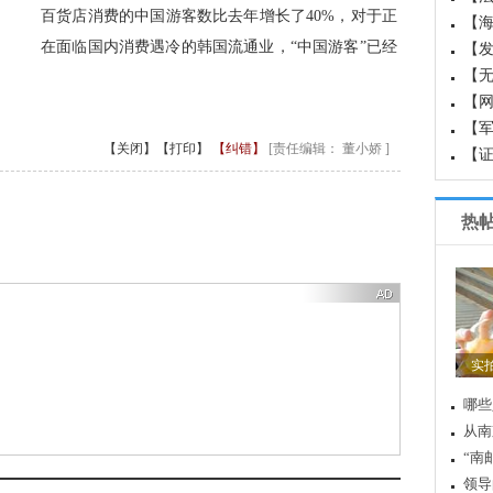
百货店消费的中国游客数比去年增长了40%，对于正
【
在面临国内消费遇冷的韩国流通业，“中国游客”已经
国成
【
白
【
【
【军
【关闭】
【打印】
【纠错】
[责任编辑： 董小娇 ]
界军
【
重
热
实
哪些
从南
“南
领导