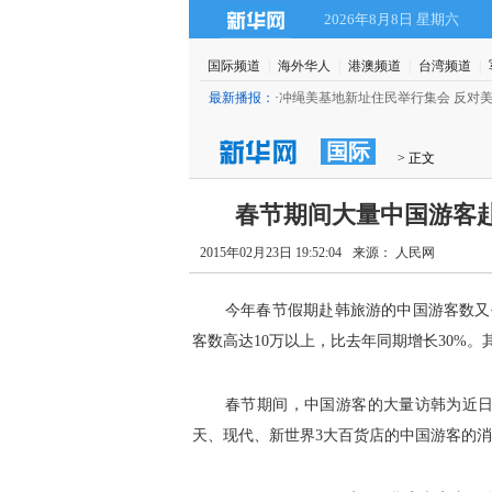
2026年8月8日 星期六
国际频道
|
海外华人
|
港澳频道
|
台湾频道
|
00枚核弹
(19:46)
最新播报：
·
冲绳美基地新址住民举行集会 反对
国际
 > 正文
春节期间大量中国游客赴
2015年02月23日 19:52:04
来源： 人民网
今年春节假期赴韩旅游的中国游客数又创
客数高达10万以上，比去年同期增长30%
春节期间，中国游客的大量访韩为近
天、现代、新世界3大百货店的中国游客的消费