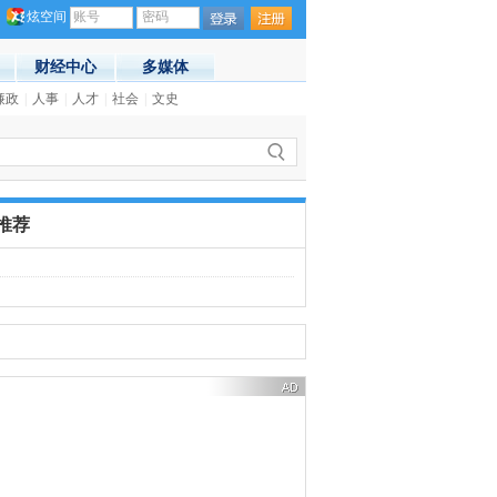
炫空间
账号
密码
财经中心
多媒体
中文告示
廉政
|
人事
(19:44)
|
人才
|
社会
|
文史
·
纽约公布近300个最危险路口 华人
推荐