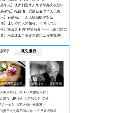
海外华人】澳大利亚华人华侨举办庆祝新中
立70周年征文颁奖晚会
发展论坛】吃酱油，皮肤会变黑？天天美
，却不知道这些食物正在偷偷让你变黑
无人】安徽亳州：无人机巡线保安全
网评】让职称同人才相称、与时代同步
事】舞台之下的“神笔马良”——记第七届世
人运动会开幕式600余名场务保障官兵
证券】南京建工产业聚焦建筑工程主业进行
组
帖排行
博文排行
拍李思思产后暴瘦
春晚没本山，还好看吗
人宁愿得罪13亿人也不得罪贪官？
京新任书记妙解“贪官和贪财”悟啥？
邮第一美女”有不做情妇选择吗？
的批示太乱看不清咋办
一月反腐成绩单