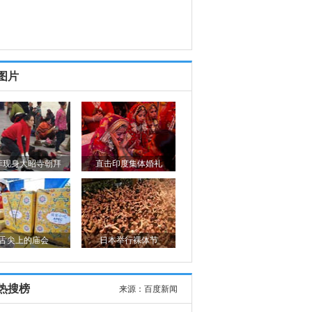
图片
菲现身大昭寺朝拜
直击印度集体婚礼
舌尖上的庙会
日本举行裸体节
热搜榜
来源：
百度新闻