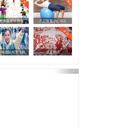
鞭炮喜迎财神爷
产后恢复小心误区
紫棋团队拒下飞机
蔚县剪纸