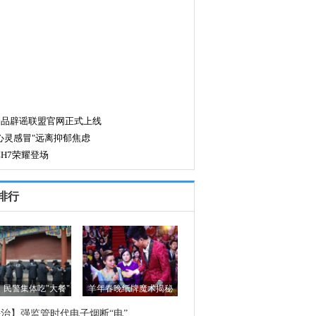
排行
：民警集体吃"大餐"
羊年春晚纸牌魔术揭秘
治】强监管时代电子烟断“电”