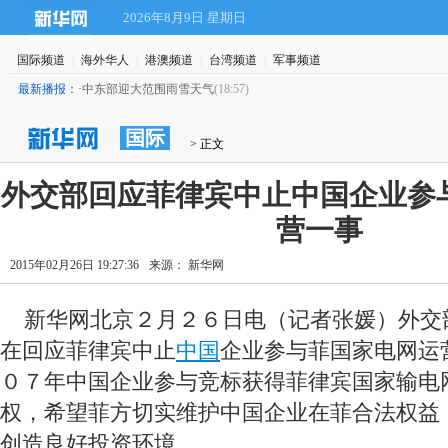
2026年8月9日 星期日
国际频道
|
海外华人
|
港澳频道
|
台湾频道
|
军事频道
最新播报：
·
中东部迎大范围雨雪天气
(18:57)
国际
 > 正文
 外交部回应菲律宾中止中国企业参
营一事
2015年02月26日 19:27:36
来源： 新华网
 新华网北京２月２６日电（记者张媛）外交
在回应菲律宾中止
中国
企业参与菲国家电网运
０７年中国企业参与竞标获得菲律宾国家输电
权，希望菲方切实维护中国企业在菲合法权益
创造良好投资环境。