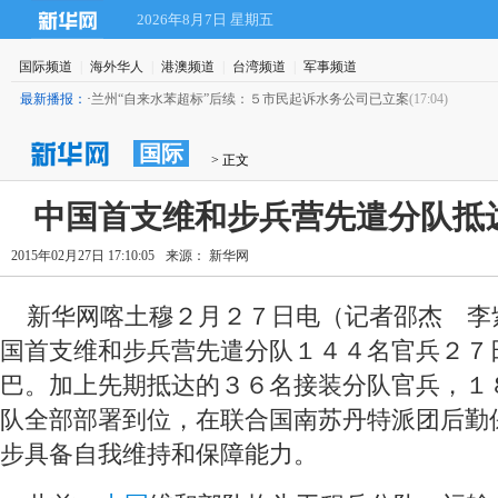
2026年8月7日 星期五
国际频道
|
海外华人
|
港澳频道
|
台湾频道
|
军事频道
最新播报：
·
兰州“自来水苯超标”后续：５市民起诉水务公司已立案
(17:04)
国际
 > 正文
中国首支维和步兵营先遣分队抵
2015年02月27日 17:10:05
来源： 新华网
 新华网喀土穆２月２７日电（记者邵杰 李
国首支维和步兵营先遣分队１４４名官兵２７
巴。加上先期抵达的３６名接装分队官兵，１
队全部部署到位，在联合国南苏丹特派团后勤
步具备自我维持和保障能力。