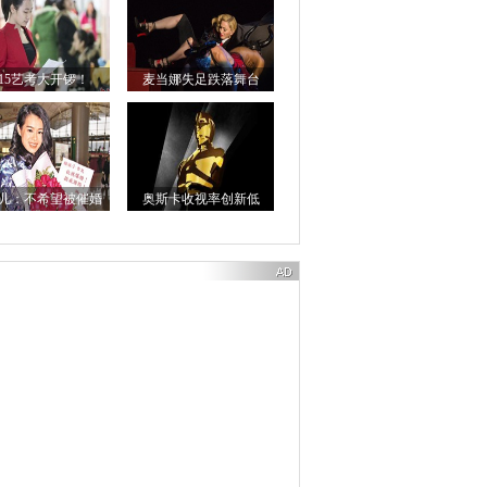
015艺考大开锣！
麦当娜失足跌落舞台
儿：不希望被催婚
奥斯卡收视率创新低