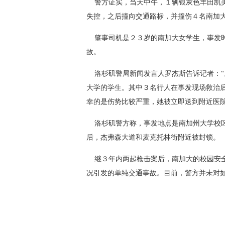
 警方证实，当天中午，１辆银灰色丰田凯
失控，之后撞向交通路标，并撞伤４名南加
 肇事司机是２３岁的南加大女学生，事发
故。
 洛杉矶警局新闻发言人罗杰斯告诉记者：
大学的学生。其中３名行人在事发现场救治
幸的是伤势比较严重，她被立即送到附近医
 洛杉矶警方称，事发地点是南加州大学校
后，杰弗森大道和麦克托林街附近被封锁。
 继３年内两起枪击案后，南加大的校园安
况引发的单纯交通事故。目前，警方并未对