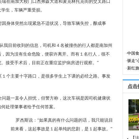
美瑞在南加大校门口杰弗森大道和麦克林托克街的交叉路口
大学生，车辆严重受损。
时因身体突然出现紧急不适状况，导致车辆失控，酿成事
“从我目前收到的信息，司机和４名被撞伤的行人都是南加州
后，因为没有生命危险，便获许离开。而有１名行人，很不
院。接受手术后，目前正在重症监护病房进行观察。”
区１个主要十字路口，是很多学生上下课的必经之路。事发
点击
全问题一直令人担忧，但警方称，这次车祸是因司机健康状
如何处理肇事者给予任何答案。
 罗杰斯说：“如果真的有什么问题的话，我只能说目
南
前来看，这起事故是１起单纯的悲剧，是１起事故。”
【法