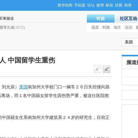
新华炫闻
手机版
论坛
微博
邮箱
炫视
舆情
军事频道
时政
社区互动
·
工商总局：近五成企业已公示２０１３年年报
高层
|
时政
|
地方
(16:40)
|
法治
|
人 中国留学生重伤
频道
 刘允辰）
美国
南加州大学校门口一辆车２６日失控撞向路
后离场，而１名中国籍女留学生因伤势严重，被送往医院救
的中国籍女生系南加州大学建筑系２４岁的研究生，目前正