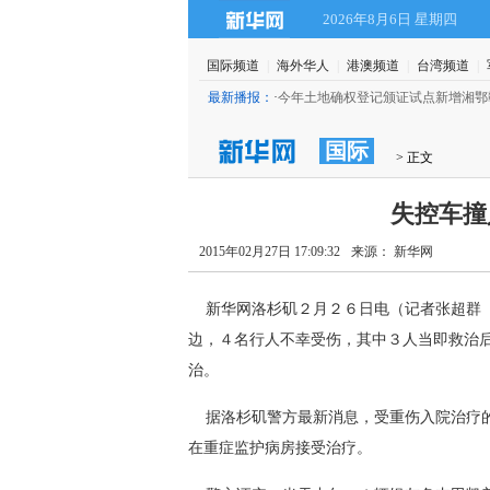
2026年8月6日 星期四
国际频道
|
海外华人
|
港澳频道
|
台湾频道
|
·
今年土地确权登记颁证试点新增湘鄂赣等九省
最新播报：
(16:51)
国际
 > 正文
失控车撞
2015年02月27日 17:09:32
来源： 新华网
 新华网洛杉矶２月２６日电（记者张超群
边，４名行人不幸受伤，其中３人当即救治
治。
 据洛杉矶警方最新消息，受重伤入院治疗
在重症监护病房接受治疗。