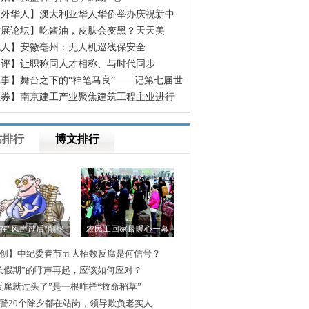
海外华人】澳大利亚华人华侨举办庆祝新中
立70周年征文颁奖晚会
发展论坛】吃酱油，皮肤会变黑？天天美
，却不知道这些食物正在偷偷让你变黑
无人】安徽亳州：无人机巡线保安全
网评】让职称同人才相称、与时代同步
事】舞台之下的“神笔马良”——记第七届世
人运动会开幕式600余名场务保障官兵
证券】南京建工产业聚焦建筑工程主业进行
组
帖排行
博文排行
的故乡，变了吗
“女汉子”贾玲旧照
路上：2015全国两会，我的梦想是……
奖征集]
仅最后几天！分享春运图文故事
实现？网友期盼不动产登记两大功效
乡见闻】预感：三十年后中国无"农村"