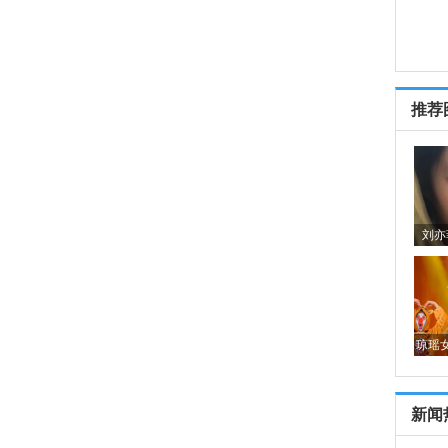
推荐
刘亦
琼瑶
新闻