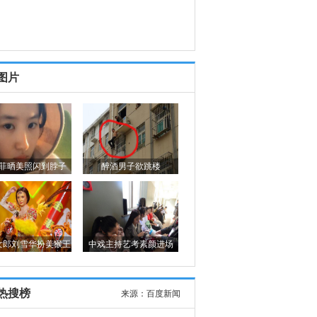
图片
菲晒美照闪到脖子
醉酒男子欲跳楼
女郎刘雪华扮美猴王
中戏主持艺考素颜进场
热搜榜
来源：
百度新闻