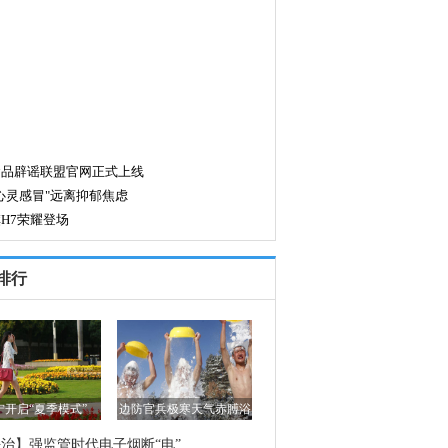
排行
宁开启“夏季模式”
边防官兵极寒天气赤膊浴
雪
治】强监管时代电子烟断“电”