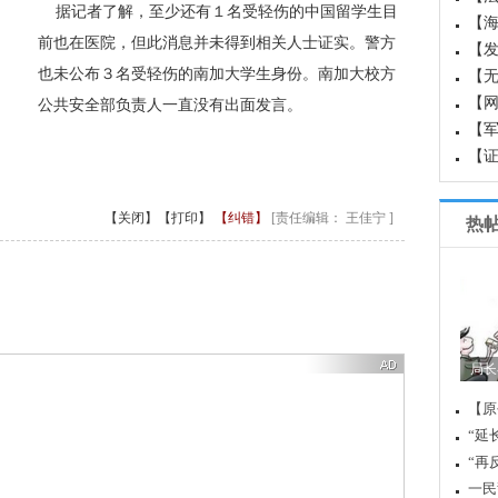
 据记者了解，至少还有１名受轻伤的中国留学生目
【
前也在医院，但此消息并未得到相关人士证实。警方
国成
【
也未公布３名受轻伤的南加大学生身份。南加大校方
白
【
【
公共安全部负责人一直没有出面发言。
【军
界军
【
重
【关闭】
【打印】
【纠错】
[责任编辑： 王佳宁 ]
热
您
追梦
[有
能否
【回