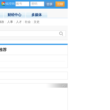
炫空间
账号
密码
财经中心
多媒体
廉政
|
人事
|
人才
|
社会
|
文史
·
２７日中小板指涨０.９４％
(16:40)
推荐