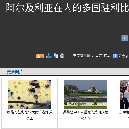
阿尔及利亚在内的多国驻利
1
支持键盘翻页 ←左 右→
分享到
更多图片
摩洛哥驻利比亚大使馆遭炸弹
揭秘让中国人垂涎的美国顶级
东京老
袭击
富人区