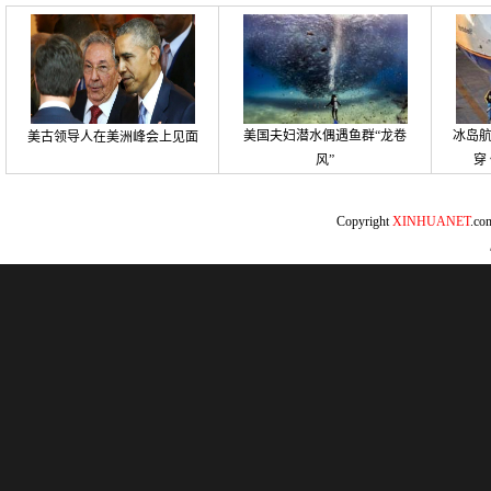
美国夫妇潜水偶遇鱼群“龙卷
冰岛
美古领导人在美洲峰会上见面
风”
穿
Copyright
XINHUANET
.c