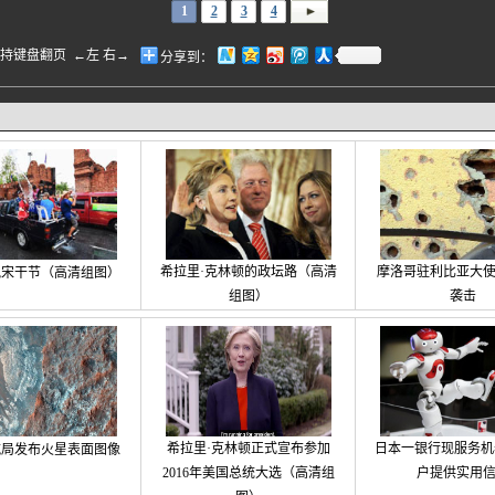
1
2
3
4
盘翻页 ←左 右→
分享到：
希拉里·克林顿的政坛路（高清
摩洛哥驻利比亚大
祝宋干节（高清组图）
组图）
袭击
希拉里·克林顿正式宣布参加
日本一银行现服务机
航局发布火星表面图像
2016年美国总统大选（高清组
户提供实用