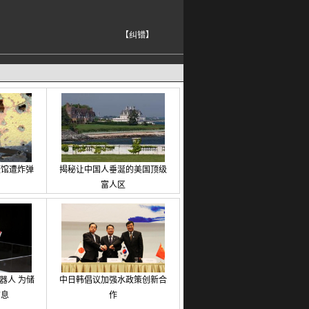
【纠错】
使馆遭炸弹
揭秘让中国人垂涎的美国顶级
富人区
器人 为储
中日韩倡议加强水政策创新合
信息
作