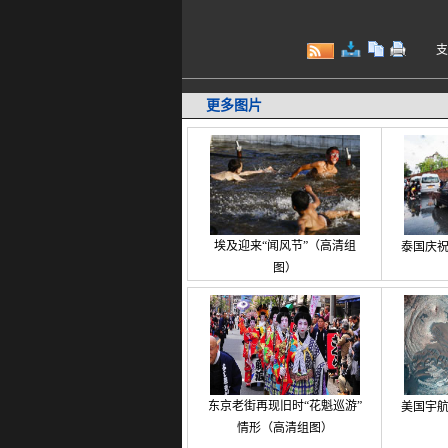
支持键
更多图片
埃及迎来“闻风节”（高清组
泰国庆
图）
东京老街再现旧时“花魁巡游”
美国宇
情形（高清组图）