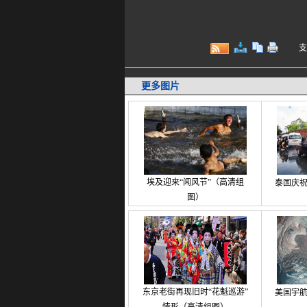
支持键
更多图片
埃及迎来“闻风节”（高清组
泰国庆
图）
东京老街再现旧时“花魁巡游”
美国宇