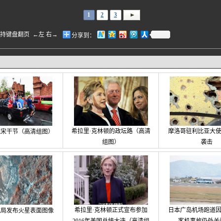
1
2
3
盘翻页 ←左 右→
分享到：
希拉里·克林顿的政坛路（高清
摩洛哥驻利比亚大
祝宋干节（高清组图）
组图）
袭击
希拉里·克林顿正式宣布参加
日本广岛机场跑道
航局发布火星表面图像