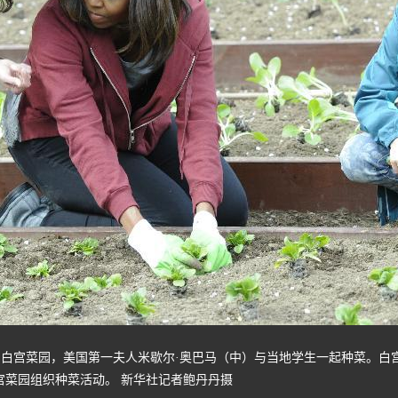
白宫菜园，美国第一夫人米歇尔·奥巴马（中）与当地学生一起种菜。白宫菜
宫菜园组织种菜活动。 新华社记者鲍丹丹摄