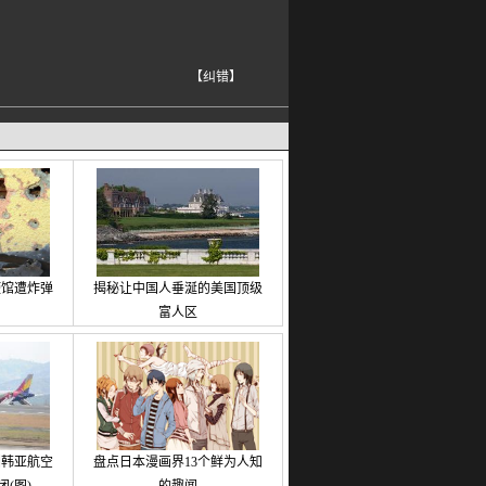
【纠错】
使馆遭炸弹
揭秘让中国人垂涎的美国顶级
富人区
因韩亚航空
盘点日本漫画界13个鲜为人知