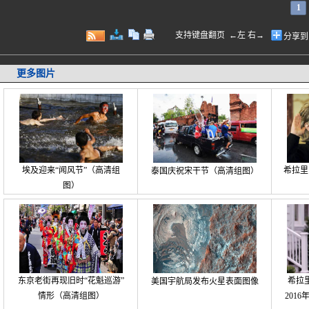
1
支持键盘翻页 ←左 右→
分享到
更多图片
埃及迎来“闻风节”（高清组
希拉里
泰国庆祝宋干节（高清组图）
图）
东京老街再现旧时“花魁巡游”
希拉
美国宇航局发布火星表面图像
情形（高清组图）
201