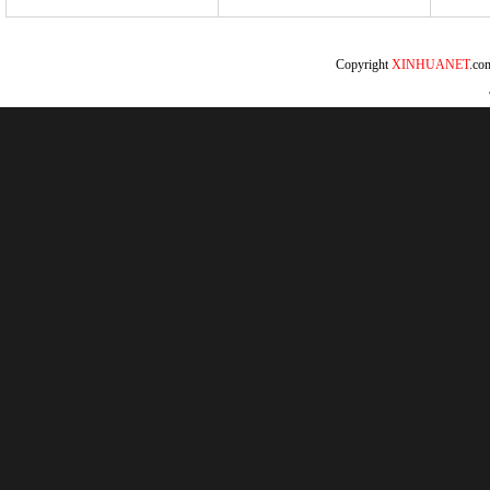
Copyright
XINHUANET
.c