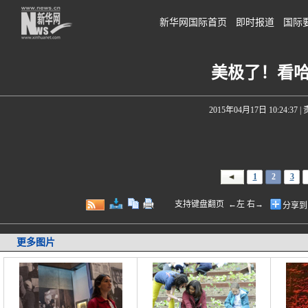
新华网国际首页
即时报道
国际
美极了！看
2015年04月17日 10:24:37
|
1
2
3
支持键盘翻页 ←左 右→
分享到
更多图片