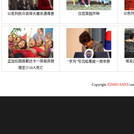
以色
以色列民众哀悼大屠杀遇难者
白宫菜园开种
孟加拉国首都达卡一简易房倒
埃及
“岁月”号沉船事故一周年祭
塌至少10人死亡
Copyright
XINHUANET
.c