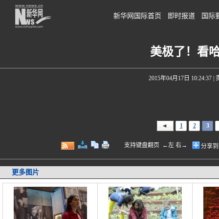
新华网国际首页
即时报道
国际
美极了！看
2015年04月17日 10:24:37
|
1
2
3
支持键盘翻页 ←左 右→
分享到
更多图片