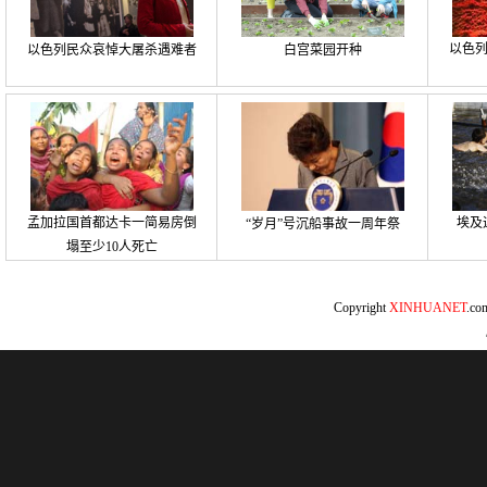
以色
以色列民众哀悼大屠杀遇难者
白宫菜园开种
孟加拉国首都达卡一简易房倒
埃及
“岁月”号沉船事故一周年祭
塌至少10人死亡
Copyright
XINHUANET
.c