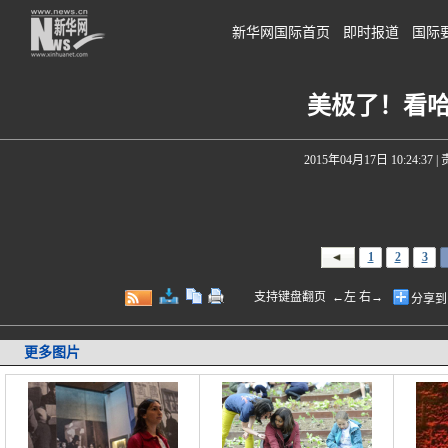
新华网国际首页
即时报道
国际
美极了！看
2015年04月17日 10:24:37
|
1
2
3
支持键盘翻页 ←左 右→
分享到
更多图片