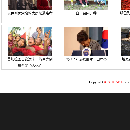
以色
以色列民众哀悼大屠杀遇难者
白宫菜园开种
孟加拉国首都达卡一简易房倒
埃及
“岁月”号沉船事故一周年祭
塌至少10人死亡
Copyright
XINHUANET
.c