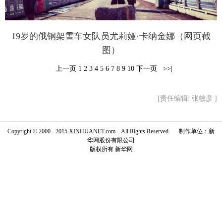
19岁的俄钢架雪车女队员尤莉娅·卡纳金娜（网页截
图）
上一页
1
2
3
4
5
6
7
8
9
10
下一页
 >>|
[责任编辑: 张敏彦 ]
Copyright © 2000 - 2015 XINHUANET.com All Rights Reserved. 制作单位：新
华网股份有限公司
版权所有 新华网