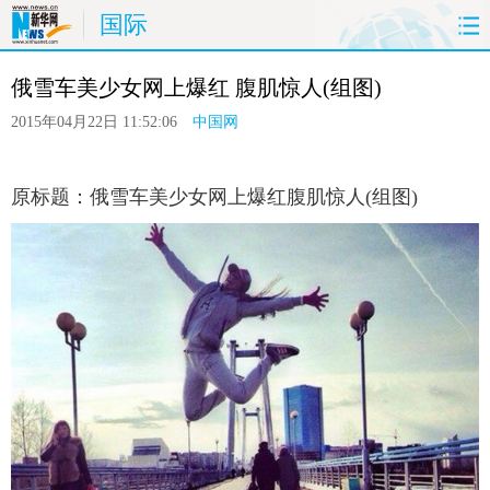
国际
首页
时政
国际
港澳
台湾
俄雪车美少女网上爆红 腹肌惊人(组图)
财经
法治
社会
纪检
体育
2015年04月22日 11:52:06
中国网
科技
军事
文娱
图片
视频
原标题：俄雪车美少女网上爆红腹肌惊人(组图)
论坛
博客
微博