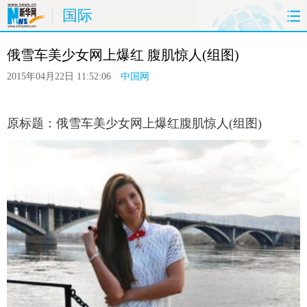
国际
首页
时政
国际
港澳
台湾
俄雪车美少女网上爆红 腹肌惊人(组图)
财经
法治
社会
纪检
体育
2015年04月22日 11:52:06
中国网
科技
军事
文娱
图片
视频
原标题：俄雪车美少女网上爆红腹肌惊人(组图)
论坛
博客
微博