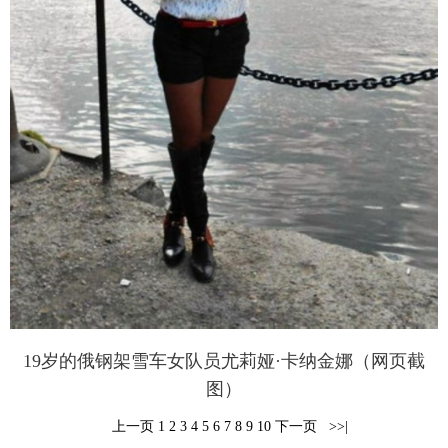
19岁的俄钢架雪车女队员尤莉娅·卡纳金娜（网页截
图）
上一页
1
2
3
4
5
6
7
8
9
10
下一页
 >>|