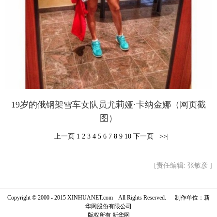
19岁的俄钢架雪车女队员尤莉娅·卡纳金娜（网页截
图）
上一页
1
2
3
4
5
6
7
8
9
10
下一页
 >>|
[责任编辑: 张敏彦 ]
Copyright © 2000 - 2015 XINHUANET.com All Rights Reserved. 制作单位：新
华网股份有限公司
版权所有 新华网