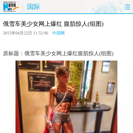
国际
首页
时政
国际
港澳
台湾
俄雪车美少女网上爆红 腹肌惊人(组图)
财经
法治
社会
纪检
体育
2015年04月22日 11:52:06
中国网
科技
军事
文娱
图片
视频
原标题：俄雪车美少女网上爆红腹肌惊人(组图)
论坛
博客
微博