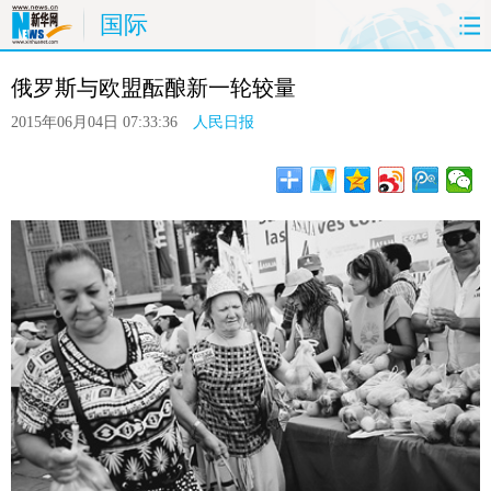
国际
首页
时政
国际
港澳
台湾
俄罗斯与欧盟酝酿新一轮较量
财经
法治
社会
纪检
体育
2015年06月04日 07:33:36
人民日报
科技
军事
文娱
图片
视频
论坛
博客
微博