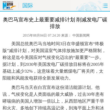
国际
首页
时政
国际
财经
 奥巴马宣布史上最重要减排计划 削减发电厂碳
排放
娱乐
体育
人事
教育
2015年08月04日 07:24:20
来源：
中国新闻网
时尚
思客
地方
法治
 美国总统奥巴马当地时间3日在华盛顿宣布“终极
版”减排计划，对美国温室气体排放施加更严格限制，
港澳
台湾
华人
汽车
称这是迄今美国应对气候变化迈出的“最重要”一步。
据计划，到2030年美国发电厂碳排放目标将在2005年
科技
能源
房产
公司
基础上减少32%，这意味着大量燃煤电厂将关闭，太
阳能和风能发电获得全新发展动力。
图片
视频
彩票
食品
 奥巴马当天在白宫宣布这份清洁能源计划。他
旅游
健康
信息化
数据
说，气候变化是人类面临的最大威胁，过去30年患有
哮喘病的美国人增加一倍以上，从西部地区严重干旱
金融
公益
军事
无人机
和火灾、多地创下持续高温记录，到海平面上升和冰