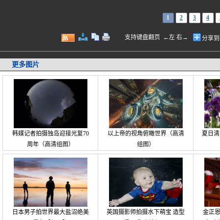
1
2
3
4
支持键盘翻页 ←左 右→
分享到
更多图片
韩媒记者拍摄独岛迎接光复70
以上帝的视角俯瞰世界（高清
夏日清
周年（高清组图）
组图）
日本男子拍世界最大盐沼绝美
英国摄影师拍摄水下萌宝 造型
金正