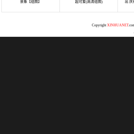
景象【组图】
超可爱(高清组图)
出 
Copyright
XINHUANET
.c