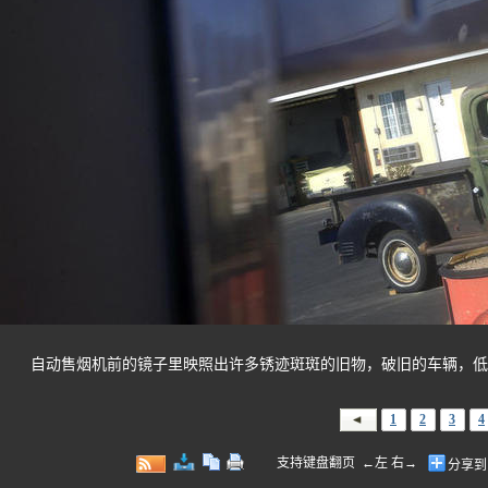
自动售烟机前的镜子里映照出许多锈迹斑斑的旧物，破旧的车辆，低
1
2
3
4
支持键盘翻页 ←左 右→
分享到