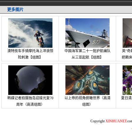
更多图片
澳特技车手骑摩托海上冲浪惊
中国海军第二十一批护航编队
英“奇
险刺激【组图】
从三亚起航【组图】
把赖
韩媒记者拍摄独岛迎接光复70
以上帝的视角俯瞰世界（高清
夏日清
周年（高清组图）
组图）
Copyright
XINHUANET
.c