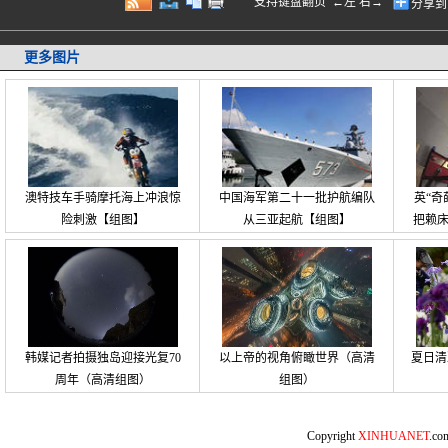
支持键盘翻页 ←左 右→
分享到
更多图片
澳特技车手骑摩托海上冲浪惊
中国海军第二十一批护航编队
英“奇
险刺激【组图】
从三亚起航【组图】
把赖
韩媒记者拍摄独岛迎接光复70
以上帝的视角俯瞰世界（高清
夏日清
周年（高清组图）
组图）
Copyright
XINHUANET
.c