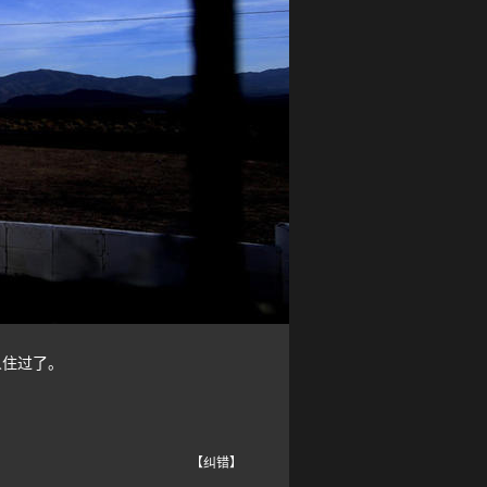
人住过了。
【纠错】