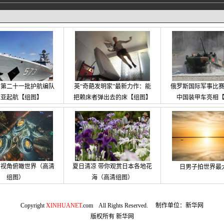
军第二十一批护航编队
英“奇葩发明家”最新力作：能
俄罗斯国际军事比
三亚起航【组图】
把赖床者弹出去的床【组图】
中国装甲车亮相
的视角俯瞰世界（高清
夏日清凉 带你观赏日本各地花
日男子拍世界最
组图）
海（高清组图）
Copyright
XINHUANET
.com All Rights Reserved. 制作单位：新华网
版权所有
新华网