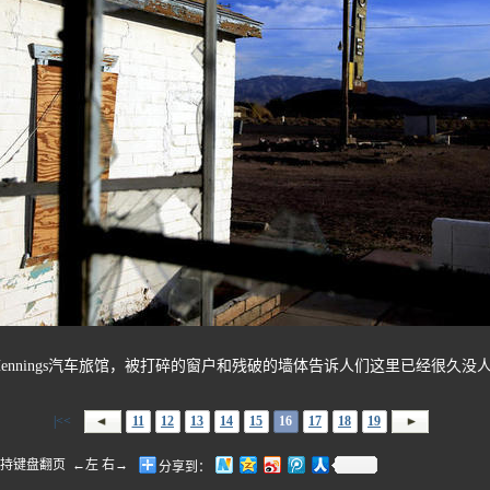
边上的Hennings汽车旅馆，被打碎的窗户和残破的墙体告诉人们这里已经很久没
|<<
11
12
13
14
15
16
17
18
19
盘翻页 ←左 右→
分享到：