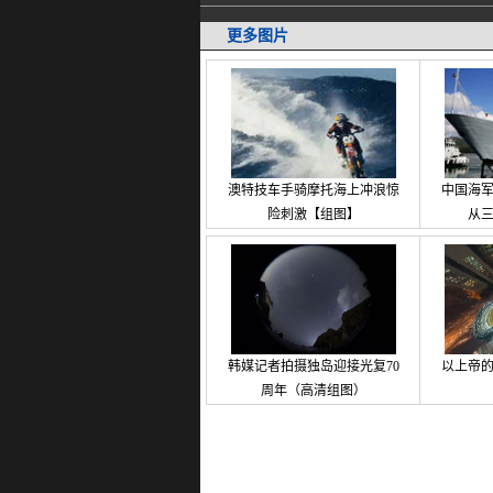
更多图片
澳特技车手骑摩托海上冲浪惊
中国海
险刺激【组图】
从
韩媒记者拍摄独岛迎接光复70
以上帝
周年（高清组图）